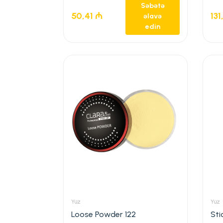
Səbətə
50,41
₼
131
əlavə
edin
Yüz
Yüz
Loose Powder 122
Sti