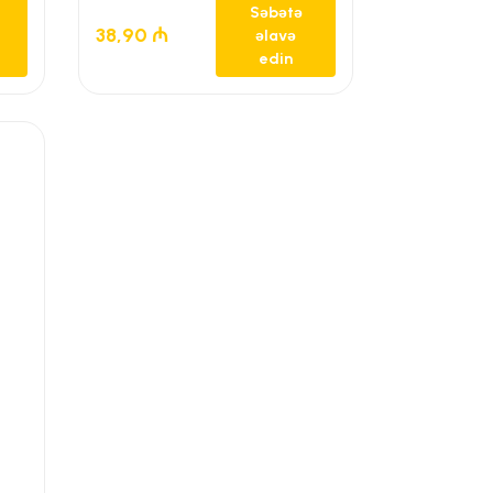
Səbətə
38,90
₼
əlavə
edin