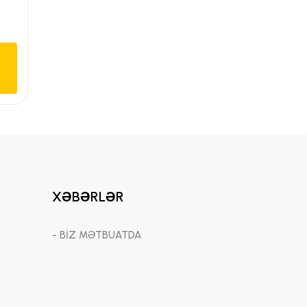
XƏBƏRLƏR
- BİZ MƏTBUATDA