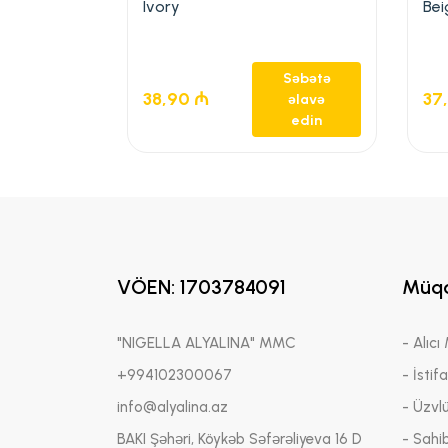
Ivory
Bei
Səbətə
38,90
₼
37
əlavə
edin
VÖEN: 1703784091
Müqa
"NIGELLA ALYALINA" MMC
- Alıcı
+994102300067
- İstif
info@alyalina.az
- Üzvl
BAKI Şəhəri, Köykəb Səfərəliyeva 16 D
- Sahi