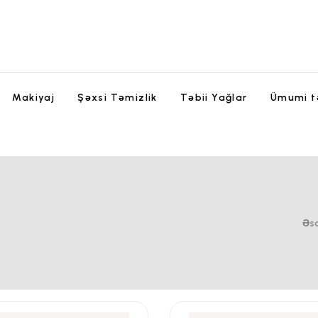
Makiyaj
Şəxsi Təmizlik
Təbii Yağlar
Ümumi t
Əsa