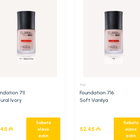
Yüz
ndation 711
Foundation 716
ural Ivory
Soft Vanilya
Səbətə
Səbətə
,45
₼
52,45
₼
əlavə
əlavə
edin
edin