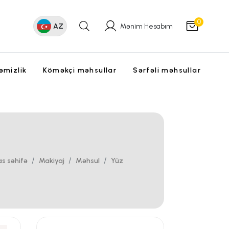
0
AZ
Mənim Hesabım
əmizlik
Köməkçi məhsullar
Sərfəli məhsullar
s səhifə
Makiyaj
Məhsul
Yüz