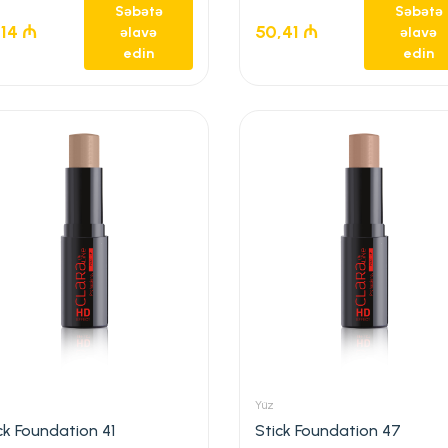
Səbətə
Səbətə
,14
₼
50,41
₼
əlavə
əlavə
edin
edin
Yüz
ck Foundation 41
Stick Foundation 47