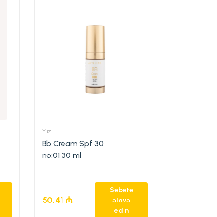
Yüz
Bb Cream Spf 30
no:01 30 ml
Səbətə
50,41
₼
əlavə
edin