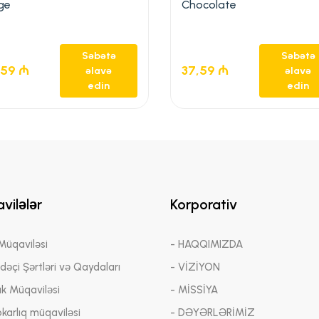
ge
Chocolate
Səbətə
Səbətə
,59
₼
37,59
₼
əlavə
əlavə
edin
edin
vilələr
Korporativ
 Müqaviləsi
- HAQQIMIZDA
adəçi Şərtləri və Qaydaları
- VİZİYON
ük Müqaviləsi
- MİSSİYA
bkarlıq müqaviləsi
- DƏYƏRLƏRİMİZ