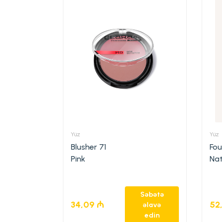
Yüz
Yüz
Blusher 71
Fou
Pink
Nat
Səbətə
34,09
₼
52
əlavə
edin