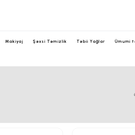
Makiyaj
Şəxsi Təmizlik
Təbii Yağlar
Ümumi t