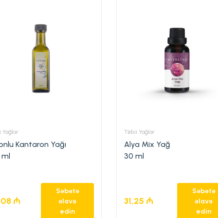
i Yağlar
Təbii Yağlar
nlu Kantaron Yağı
Alya Mix Yağ
 ml
30 ml
Səbətə
Səbətə
,08
₼
31,25
₼
əlavə
əlavə
edin
edin