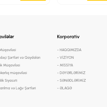
vilələr
Korporativ
 Müqaviləsi
- HAQQIMIZDA
adəçi Şərtləri və Qaydaları
- VİZİYON
ük Müqaviləsi
- MİSSİYA
bkarlıq müqaviləsi
- DƏYƏRLƏRİMİZ
lik Siyasəti
- SƏNƏDLƏRİMİZ
arılma və Ləğv Şərtləri
- ƏLAQƏ