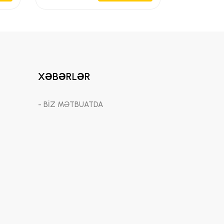
XƏBƏRLƏR
- BİZ MƏTBUATDA