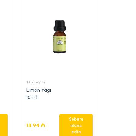
Təbii Yağlar
Limon Yağı
10 ml
Səbətə
18,94
₼
əlavə
edin