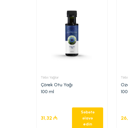
Təbii Yağlar
Təbi
Çörek Otu Yağı
Ozo
100 ml
100
Səbətə
31,32
₼
26
əlavə
edin