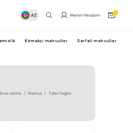
0
AZ
Mənim Hesabım
əmizlik
Köməkçi məhsullar
Sərfəli məhsullar
Əsas səhifə
Məhsul
Təbii Yağlar