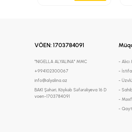
VÖEN: 1703784091
Müqa
"NIGELLA ALYALINA" MMC
- Alıcı
+994102300067
- İstif
info@alyalina.az
- Üzvl
BAKI Şəhəri, Köykəb Səfərəliyeva 16 D
- Sahi
voen-1703784091
- Məxfi
- Qayt