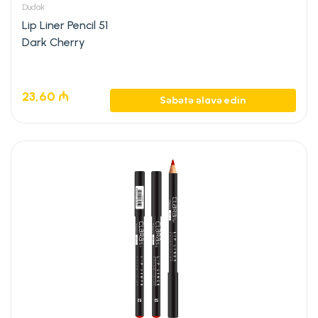
Dudak
Lip Liner Pencil 51
Dark Cherry
23,60
₼
Səbətə əlavə edin