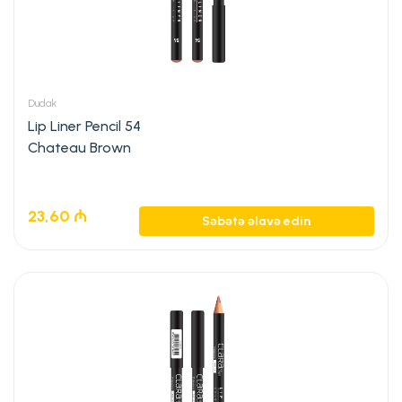
Dudak
Lip Liner Pencil 54
Chateau Brown
23,60
₼
Səbətə əlavə edin