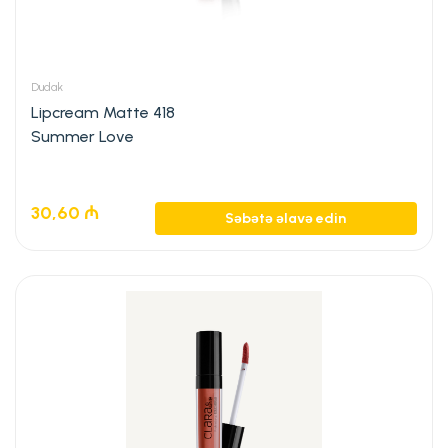
Dudak
Lipcream Matte 418
Summer Love
30,60
₼
Səbətə əlavə edin