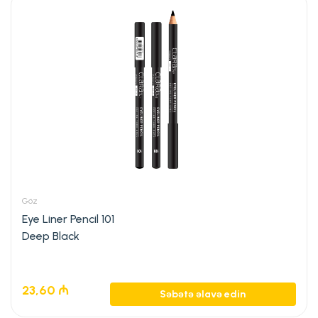
Göz
Eye Liner Pencil 101
Deep Black
23,60
₼
Səbətə əlavə edin