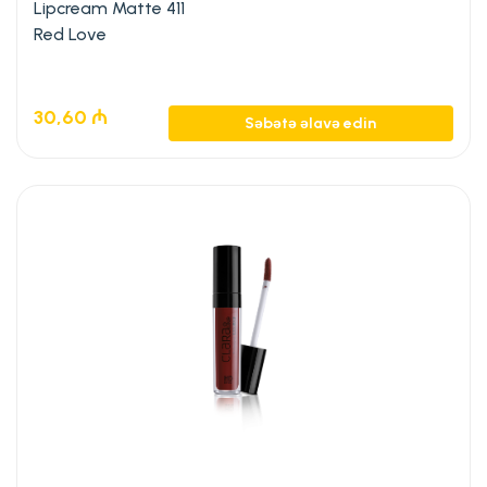
Lipcream Matte 411
Red Love
30,60
₼
Səbətə əlavə edin