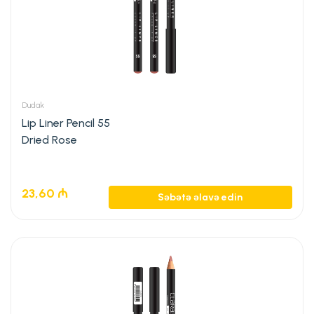
Dudak
Lip Liner Pencil 55
Dried Rose
23,60
₼
Səbətə əlavə edin