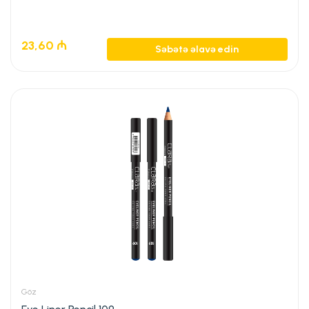
23,60
₼
Səbətə əlavə edin
Göz