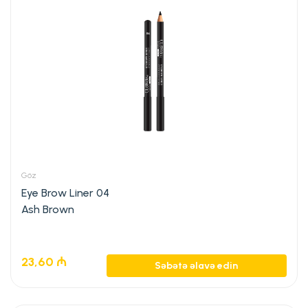
Göz
Eye Brow Liner 04
Ash Brown
23,60
₼
Səbətə əlavə edin