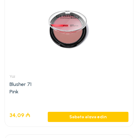
Yüz
Blusher 71
Pink
34,09
₼
Səbətə əlavə edin