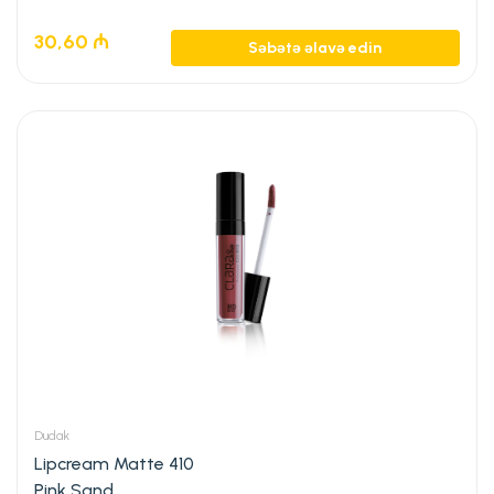
30,60
₼
Səbətə əlavə edin
Dudak
Lipcream Matte 410
Pink Sand