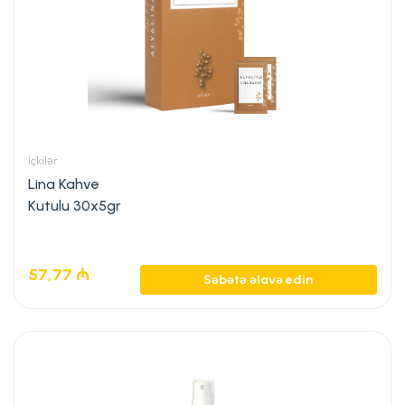
İçkilər
Lina Kahve
Kutulu 30x5gr
57,77
₼
Səbətə əlavə edin