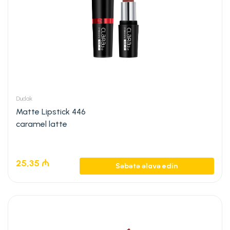
Dudak
Matte Lipstick 446
caramel latte
25,35
₼
Səbətə əlavə edin