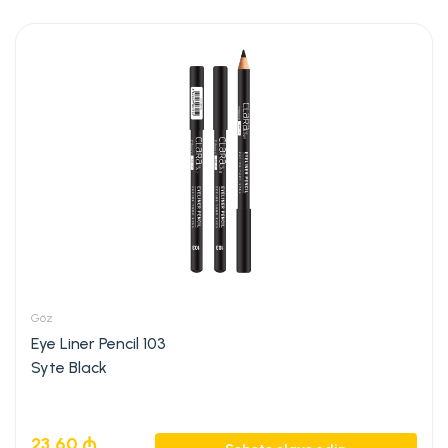
Göz
Eye Liner Pencil 103
Syte Black
23,60
₼