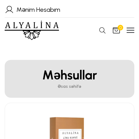
Mənim Hesabım
0
Məhsullar
Əsas səhifə