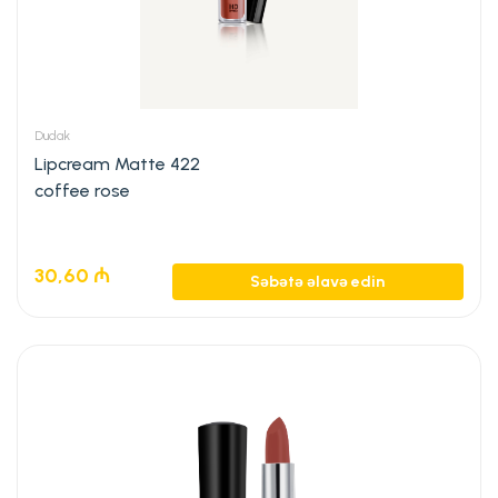
Dudak
Lipcream Matte 422
coffee rose
30,60
₼
Səbətə əlavə edin