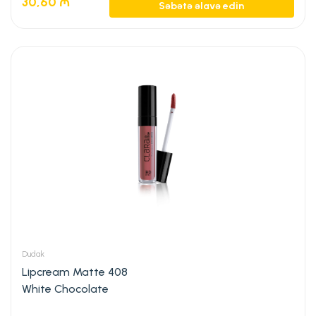
30,60
₼
Səbətə əlavə edin
Dudak
Lipcream Matte 408
White Chocolate