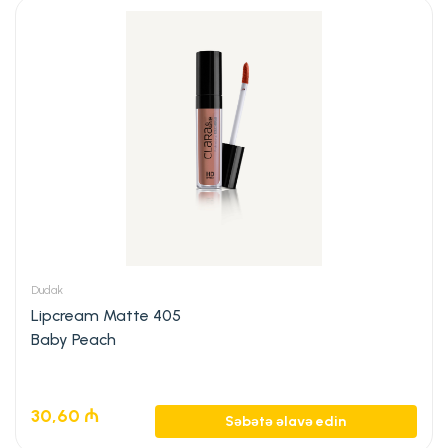
Dudak
Lipcream Matte 405
Baby Peach
30,60
₼
Səbətə əlavə edin