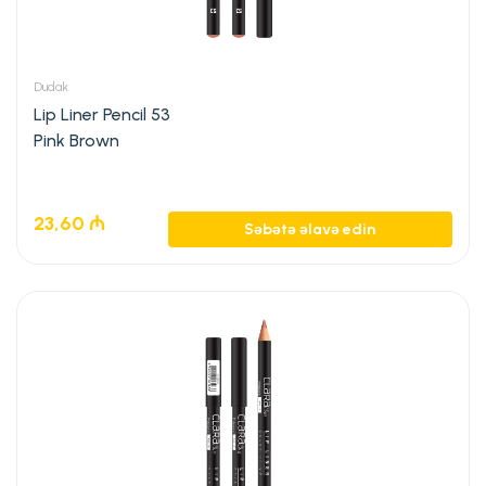
Dudak
Lip Liner Pencil 53
Pink Brown
23,60
₼
Səbətə əlavə edin