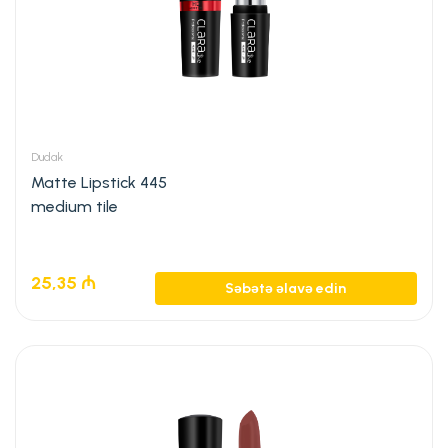
Dudak
Matte Lipstick 445
medium tile
25,35
₼
Səbətə əlavə edin