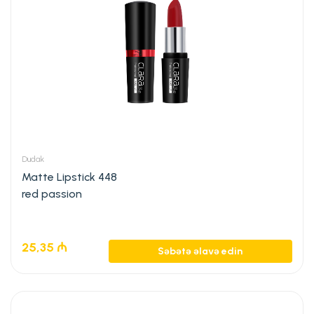
Dudak
Matte Lipstick 448
red passion
25,35
₼
Səbətə əlavə edin