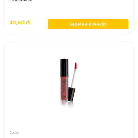
30,60
₼
Səbətə əlavə edin
Dudak