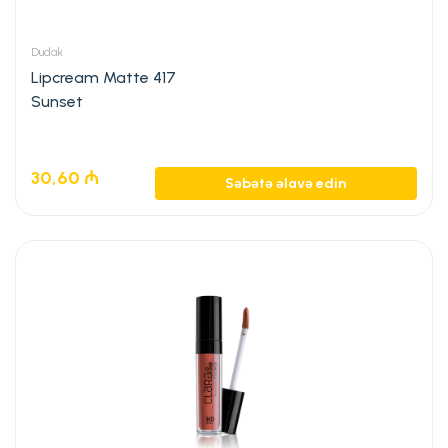
Dudak
Lipcream Matte 417
Sunset
30,60
₼
Səbətə əlavə edin