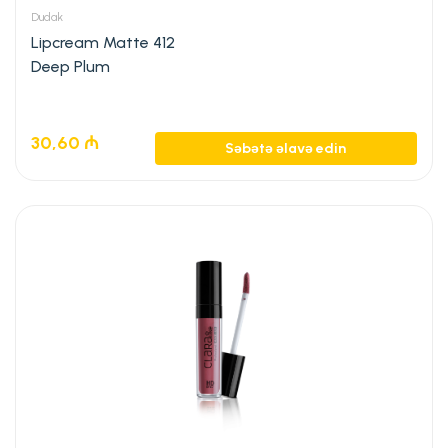
Dudak
Lipcream Matte 412
Deep Plum
30,60
₼
Səbətə əlavə edin