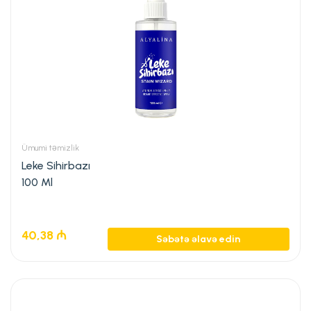
Ümumi təmizlik
Leke Sihirbazı
100 Ml
40,38
₼
Səbətə əlavə edin