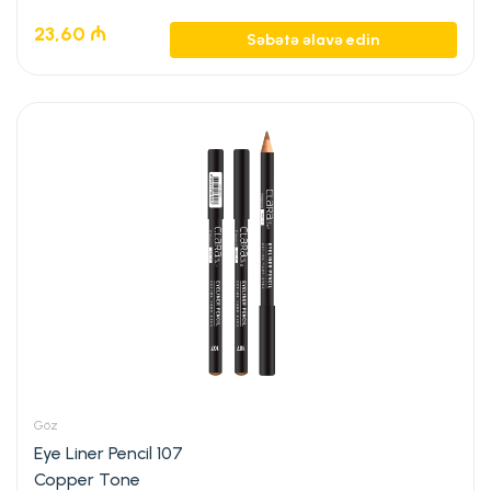
23,60
₼
Səbətə əlavə edin
Göz
Eye Liner Pencil 107
Copper Tone