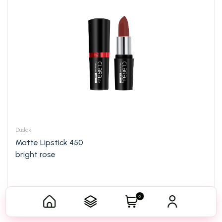
Dudak
Matte Lipstick 450
bright rose
25,35
₼
Səbətə əlavə edin
0