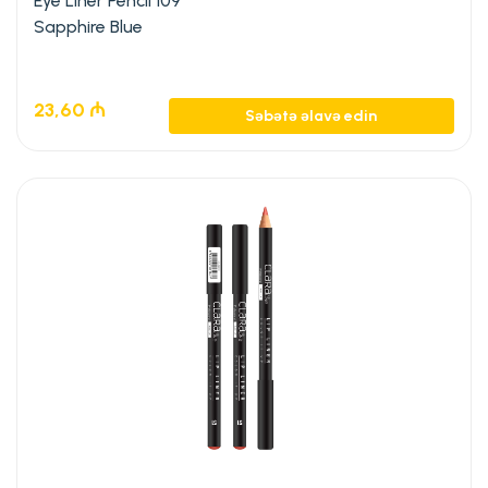
Eye Liner Pencil 109
Sapphire Blue
23,60
₼
Səbətə əlavə edin