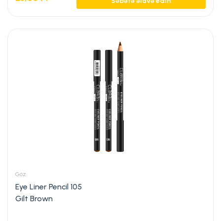
Səbətə əlavə edin
Göz
Eye Liner Pencil 105
Gilt Brown