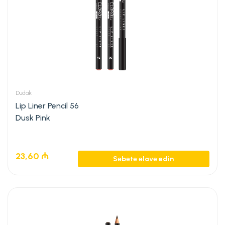
Dudak
Lip Liner Pencil 56
Dusk Pink
23,60
₼
Səbətə əlavə edin