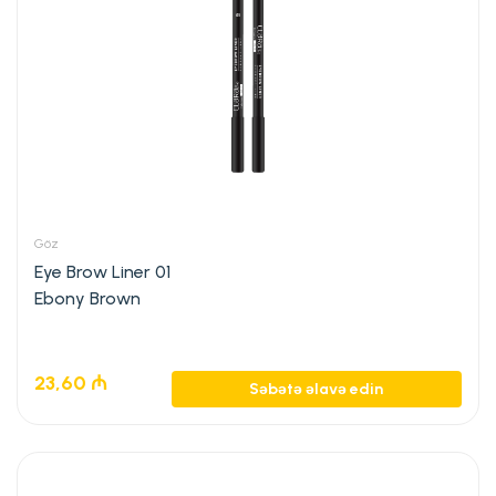
Göz
Eye Brow Liner 01
Ebony Brown
23,60
₼
Səbətə əlavə edin