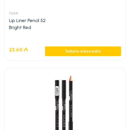
Dudak
Lip Liner Pencil 52
Bright Red
23,60
₼
Səbətə əlavə edin