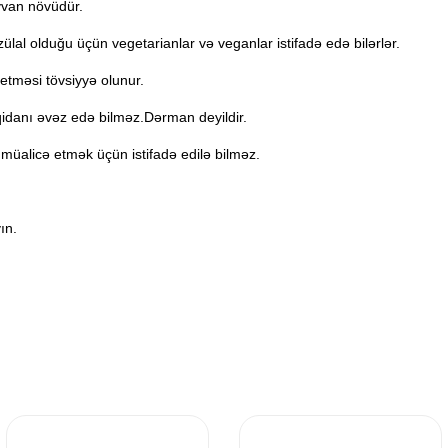
yvan növüdür.
zülal olduğu üçün vegetarianlar və veganlar istifadə edə bilərlər.
etməsi tövsiyyə olunur.
qidanı əvəz edə bilməz.Dərman deyildir.
a müalicə etmək üçün istifadə edilə bilməz.
ın.