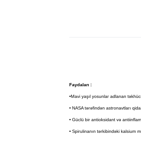
Faydaları :
•Mavi yaşıl yosunlar adlanan təkhüc
• NASA tərəfindən astronavtları qida
• Güclü bir antioksidant və antiinfla
• Spirulinanın tərkibindəki kalsium