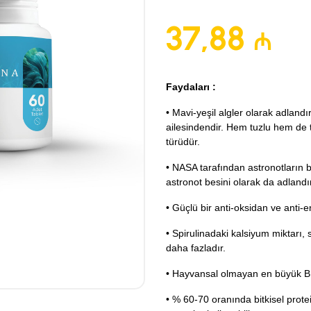
37,88
₼
Faydaları :
• Mavi-yeşil algler olarak adlandı
ailesindendir. Hem tuzlu hem de t
türüdür.
• NASA tarafından astronotların b
astronot besini olarak da adlandı
• Güçlü bir anti-oksidan ve anti-e
• Spirulinadaki kalsiyum miktarı,
daha fazladır.
• Hayvansal olmayan en büyük B1
• % 60-70 oranında bitkisel prote