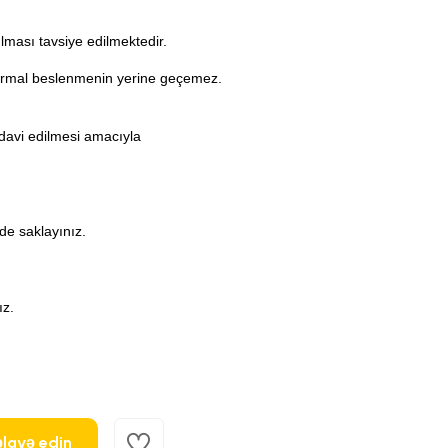
ması tavsiye edilmektedir.
normal beslenmenin yerine geçemez.
edavi edilmesi amacıyla
de saklayınız.
ız.
lavə edin