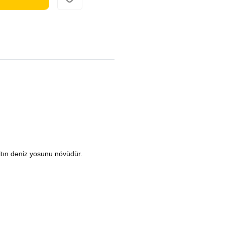
itın dəniz yosunu növüdür.