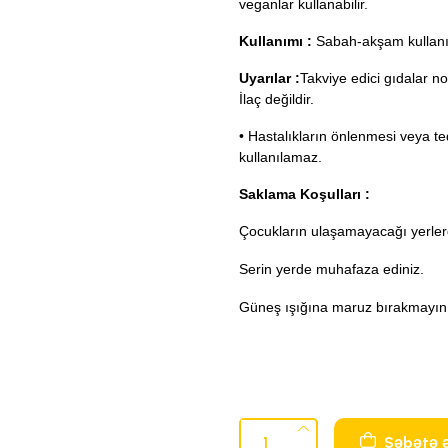
veganlar kullanabilir.
Kullanımı :
Sabah-akşam kullanıl
Uyarılar :
Takviye edici gıdalar 
İlaç değildir.
• Hastalıkların önlenmesi veya t
kullanılamaz.
Saklama Koşulları :
Çocukların ulaşamayacağı yerler
Serin yerde muhafaza ediniz.
Güneş ışığına maruz bırakmayın
Səbətə ə