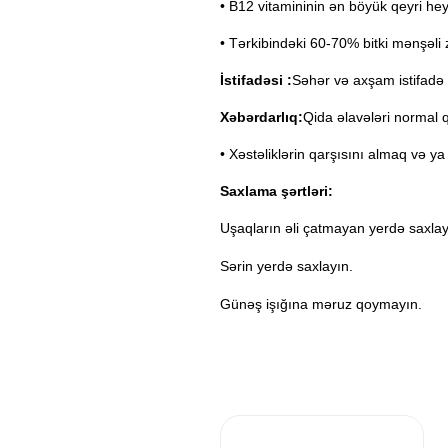
• B12 vitamininin ən böyük qeyri he
• Tərkibindəki 60-70% bitki mənşəli 
İstifadəsi :
Səhər və axşam istifadə 
Xəbərdarlıq:
Qida əlavələri normal 
• Xəstəliklərin qarşısını almaq və y
Saxlama şərtləri:
Uşaqların əli çatmayan yerdə saxlay
Sərin yerdə saxlayın.
Günəş işığına məruz qoymayın.