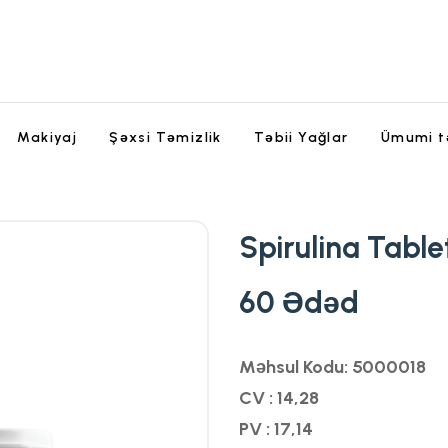
Makiyaj
Şəxsi Təmizlik
Təbii Yağlar
Ümumi t
Spirulina Table
60 Ədəd
Məhsul Kodu: 5000018
CV : 14,28
PV : 17,14