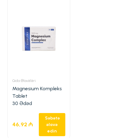
Qida Əlavələri
Magnesium Kompleks
Tablet
30 Ədəd
Səbətə
46,92
₼
əlavə
edin