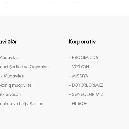
vilələr
Korporativ
 Müqaviləsi
- HAQQIMIZDA
adəçi Şərtləri və Qaydaları
- VİZİYON
ük Müqaviləsi
- MİSSİYA
bkarlıq müqaviləsi
- DƏYƏRLƏRİMİZ
lik Siyasəti
- SƏNƏDLƏRİMİZ
arılma və Ləğv Şərtləri
- ƏLAQƏ