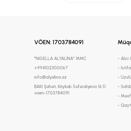
VÖEN: 1703784091
Müqa
"NIGELLA ALYALINA" MMC
- Alıcı
+994102300067
- İstif
info@alyalina.az
- Üzvl
BAKI Şəhəri, Köykəb Səfərəliyeva 16 D
- Sahi
voen-1703784091
- Məxfi
- Qayt