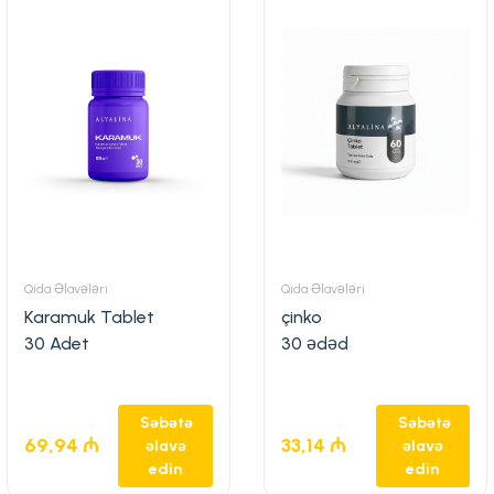
Qida Əlavələri
Qida Əlavələri
Karamuk Tablet
çinko
30 Adet
30 ədəd
Səbətə
Səbətə
69,94
₼
33,14
₼
əlavə
əlavə
edin
edin