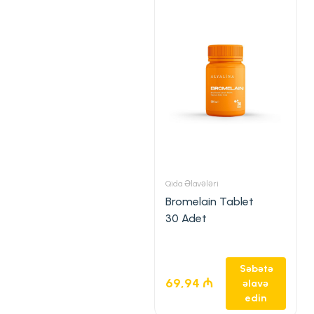
Qida Əlavələri
Bromelain Tablet
30 Adet
Səbətə
69,94
₼
əlavə
edin