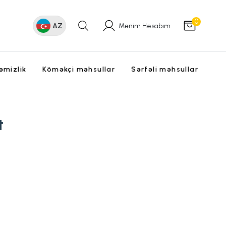
0
AZ
Mənim Hesabım
əmizlik
Köməkçi məhsullar
Sərfəli məhsullar
t