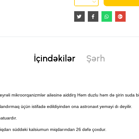
İçindəkilər
Şərh
eyrəli mikroorqanizmlər ailəsinə aiddirş Həm duzlu həm də şirin suda b
landırmaq üçün istifadə edildiyindən ona astronavt yeməyi dı deyilir.
matuardır.
 miqdarı süddəki kalsiumun miqdarından 26 dəfə çoxdur.