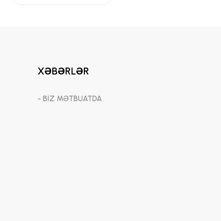
XƏBƏRLƏR
- BİZ MƏTBUATDA