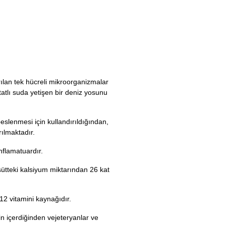
rılan tek hücreli mikroorganizmalar
atlı suda yetişen bir deniz yosunu
eslenmesi için kullandırıldığından,
rılmaktadır.
nflamatuardır.
 sütteki kalsiyum miktarından 26 kat
2 vitamini kaynağıdır.
in içerdiğinden vejeteryanlar ve