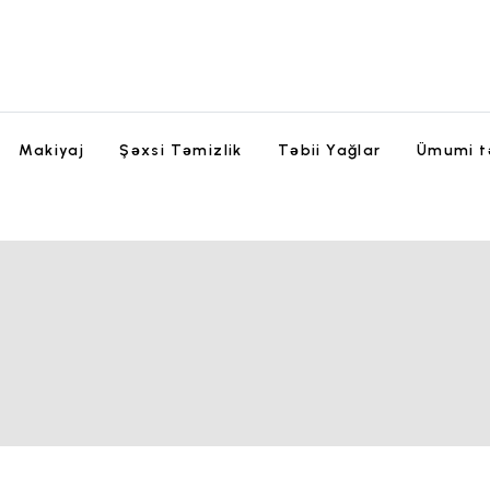
Makiyaj
Şəxsi Təmizlik
Təbii Yağlar
Ümumi t