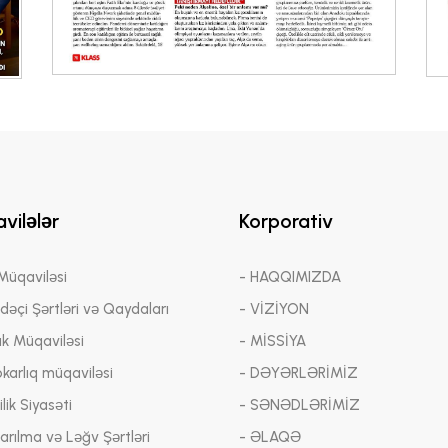
vilələr
Korporativ
 Müqaviləsi
- HAQQIMIZDA
adəçi Şərtləri və Qaydaları
- VİZİYON
ük Müqaviləsi
- MİSSİYA
bkarlıq müqaviləsi
- DƏYƏRLƏRİMİZ
lik Siyasəti
- SƏNƏDLƏRİMİZ
arılma və Ləğv Şərtləri
- ƏLAQƏ