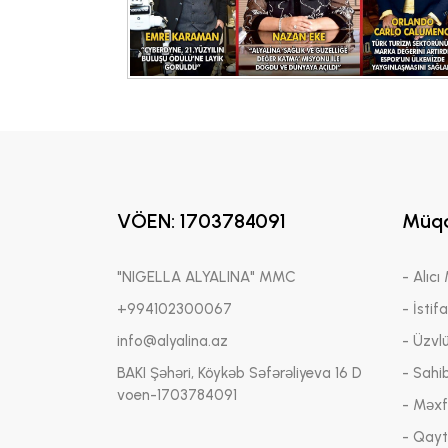
VÖEN: 1703784091
Müqa
"NIGELLA ALYALINA" MMC
- Alıcı
+994102300067
- İstif
info@alyalina.az
- Üzvl
BAKI Şəhəri, Köykəb Səfərəliyeva 16 D
- Sahi
voen-1703784091
- Məxfi
- Qayt