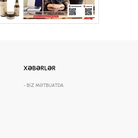
XƏBƏRLƏR
- BİZ MƏTBUATDA