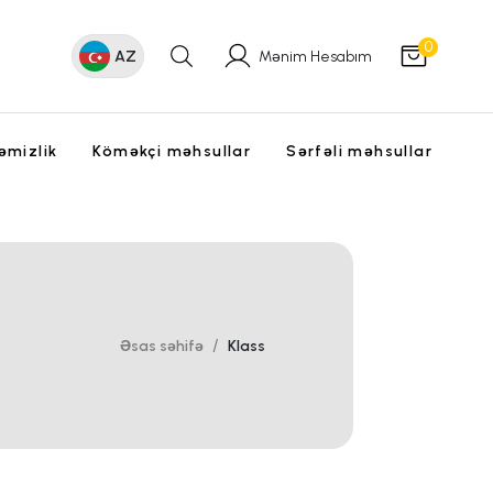
0
AZ
Mənim Hesabım
əmizlik
Köməkçi məhsullar
Sərfəli məhsullar
Əsas səhifə
Klass