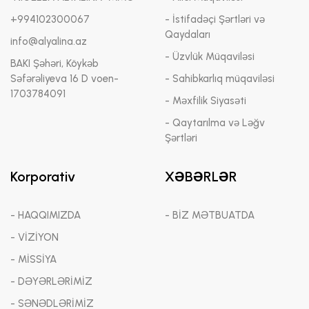
+994102300067
- İstifadəçi Şərtləri və
Qaydaları
info@alyalina.az
- Üzvlük Müqaviləsi
BAKI Şəhəri, Köykəb
Səfərəliyeva 16 D voen-
- Sahibkarlıq müqaviləsi
1703784091
- Məxfilik Siyasəti
- Qaytarılma və Ləğv
Şərtləri
Korporativ
XƏBƏRLƏR
- HAQQIMIZDA
- BİZ MƏTBUATDA
- VİZİYON
- MİSSİYA
- DƏYƏRLƏRİMİZ
- SƏNƏDLƏRİMİZ